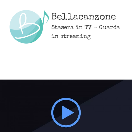
Skip
to
Bellacanzone
content
Stasera in TV - Guarda
in streaming
MENU