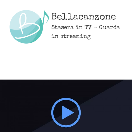
Skip
to
Bellacanzone
content
Stasera in TV - Guarda
in streaming
MENU