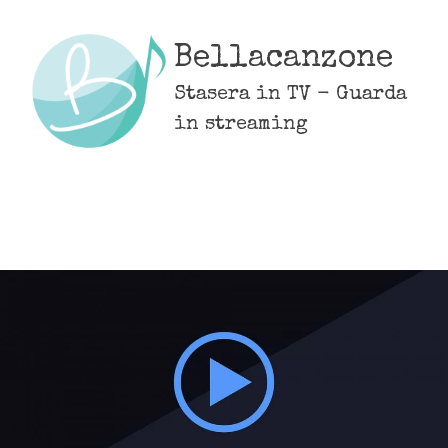
Skip
to
Bellacanzone
content
Stasera in TV - Guarda
in streaming
MENU