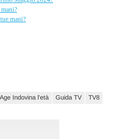
e mani?
 tue mani?
ge Indovina l'età
Guida TV
TV8