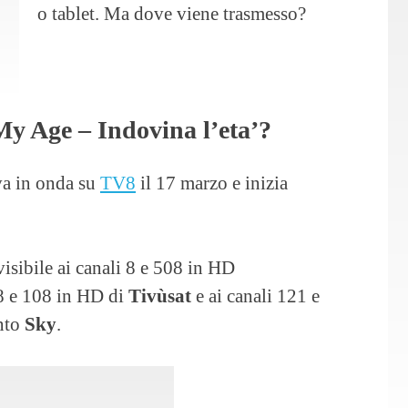
o tablet. Ma dove viene trasmesso?
My Age – Indovina l’eta’?
va in onda su
TV8
il 17 marzo e inizia
visibile ai canali 8 e 508 in HD
i 8 e 108 in HD di
Tivùsat
e ai canali 121 e
nto
Sky
.