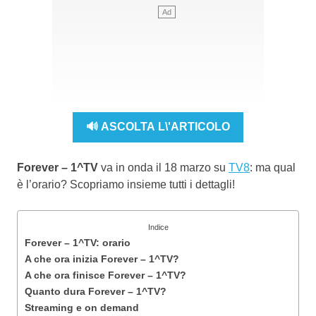
🔊 ASCOLTA L\'ARTICOLO
Forever – 1^TV
va in onda il 18 marzo su
TV8
: ma qual
è l’orario? Scopriamo insieme tutti i dettagli!
Indice
Forever – 1^TV: orario
A che ora inizia Forever – 1^TV?
A che ora finisce Forever – 1^TV?
Quanto dura Forever – 1^TV?
Streaming e on demand