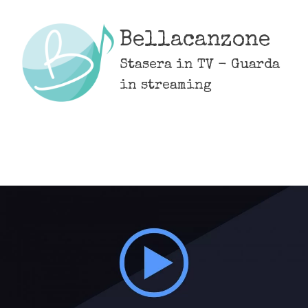
Skip
to
Bellacanzone
content
Stasera in TV - Guarda
in streaming
MENU