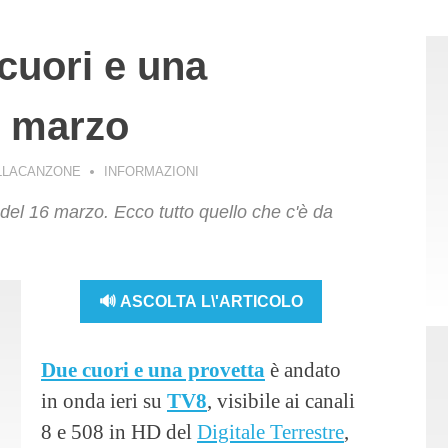
 cuori e una
6 marzo
LLACANZONE
INFORMAZIONI
del 16 marzo. Ecco tutto quello che c'è da
🔊 ASCOLTA L\'ARTICOLO
Due cuori e una provetta
è andato
in onda ieri su
TV8
, visibile ai canali
8 e 508 in HD del
Digitale Terrestre
,