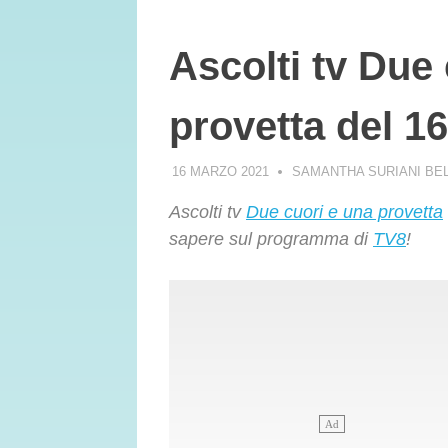
Ascolti tv Due
provetta del 1
16 MARZO 2021
SAMANTHA SURIANI BE
Ascolti tv
Due cuori e una provetta
sapere sul programma di
TV8
!