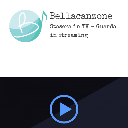
Skip
to
Bellacanzone
content
Stasera in TV - Guarda
in streaming
MENU