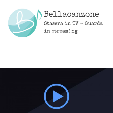
Skip
to
Bellacanzone
content
Stasera in TV - Guarda
in streaming
MENU