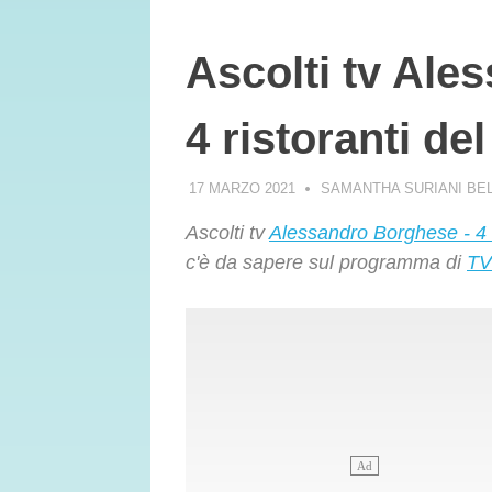
Ascolti tv Ale
4 ristoranti de
17 MARZO 2021
SAMANTHA SURIANI BE
Ascolti tv
Alessandro Borghese - 4 r
c'è da sapere sul programma di
TV