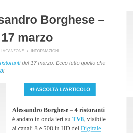
ssandro Borghese –
l 17 marzo
LLACANZONE
INFORMAZIONI
istoranti
del 17 marzo. Ecco tutto quello che
8
!
🔊 ASCOLTA L\'ARTICOLO
Alessandro Borghese – 4 ristoranti
è andato in onda ieri su
TV8
, visibile
ai canali 8 e 508 in HD del
Digitale