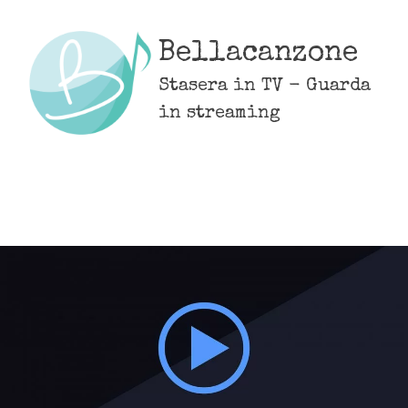
Skip
to
Bellacanzone
content
Stasera in TV - Guarda
in streaming
MENU