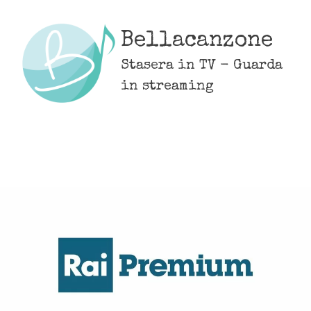
Skip
to
Bellacanzone
content
Stasera in TV - Guarda
in streaming
MENU