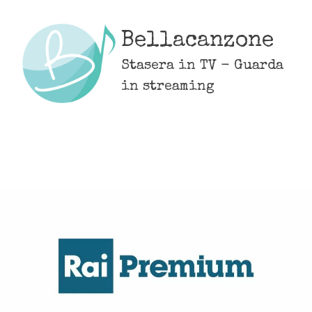
Skip
to
Bellacanzone
content
Stasera in TV - Guarda
in streaming
MENU