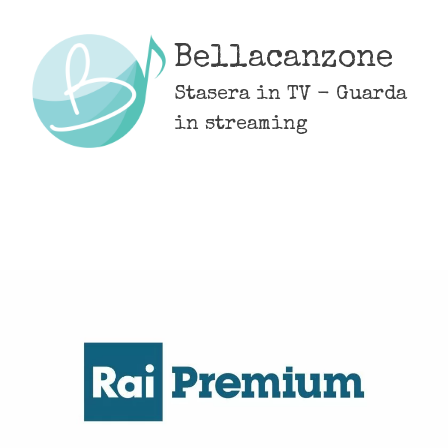
Skip
to
Bellacanzone
content
Stasera in TV - Guarda
in streaming
MENU