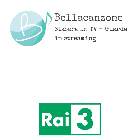
Skip
to
Bellacanzone
content
Stasera in TV - Guarda
in streaming
MENU