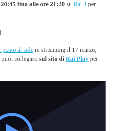
e
20:45 fino alle ore 21:20
su
Rai 3
per
d
 posto al sole
in streaming il 17 marzo,
 puoi collegarti
sul sito di
Rai Play
per