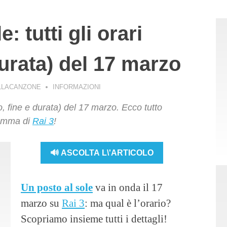
: tutti gli orari
 durata) del 17 marzo
LLACANZONE
INFORMAZIONI
izio, fine e durata) del 17 marzo. Ecco tutto
ramma di
Rai 3
!
🔊 ASCOLTA L\'ARTICOLO
Un posto al sole
va in onda il 17
marzo su
Rai 3
: ma qual è l’orario?
Scopriamo insieme tutti i dettagli!