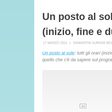
Un posto al sole
(inizio, fine e
17 MARZO 2021
SAMANTHA SURIANI BE
Un posto al sole
: tutti gli orari (in
quello che c'è da sapere sul prog