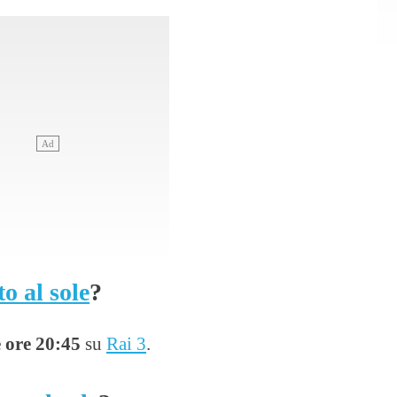
o al sole
?
e ore 20:45
su
Rai 3
.