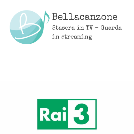
Skip
to
Bellacanzone
content
Stasera in TV - Guarda
in streaming
MENU