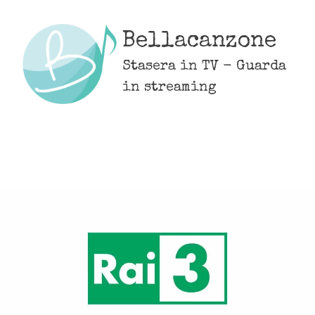
Skip
to
Bellacanzone
content
Stasera in TV - Guarda
in streaming
MENU