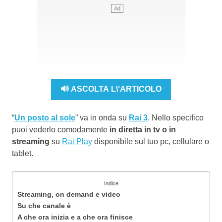
🔊 ASCOLTA L\'ARTICOLO
“
Un posto al sole
” va in onda su
Rai 3
. Nello specifico
puoi vederlo comodamente
in diretta in tv o in
streaming
su
Rai Play
disponibile sul tuo pc, cellulare o
tablet.
Indice
Streaming, on demand e video
Su che canale è
A che ora inizia e a che ora finisce