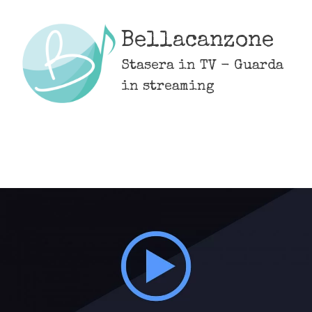
Skip
to
Bellacanzone
content
Stasera in TV - Guarda
in streaming
MENU