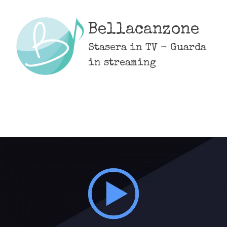
Skip
to
Bellacanzone
content
Stasera in TV - Guarda
in streaming
MENU