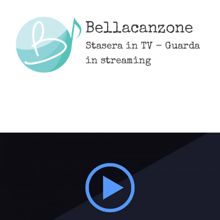
Skip
to
Bellacanzone
content
Stasera in TV - Guarda
in streaming
MENU