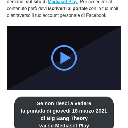
demand,
sul sito di
Mediaset Play
. Per accedere al
contenuto però devi
iscriverti al portale
con la tua mail
o attraverso il tuo account personale di Facebook.
Se non riesci a vedere
la puntata di giovedì 18 marzo 2021
di Big Bang Theory
vai su Mediaset Play