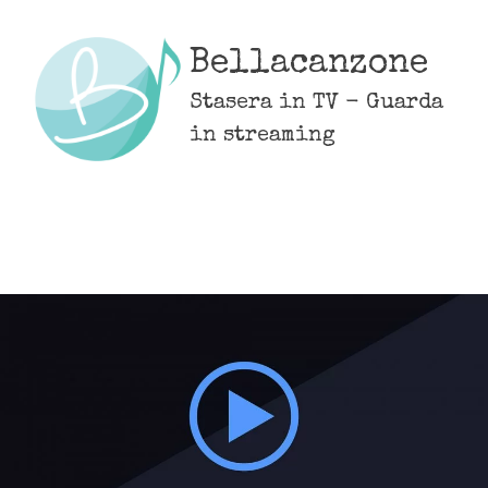
Skip
to
Bellacanzone
content
Stasera in TV - Guarda
in streaming
MENU